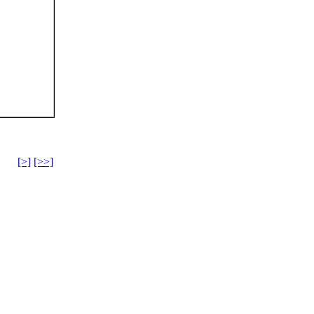
[>]
[>>]