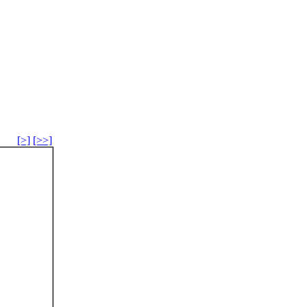
[>]
[>>]