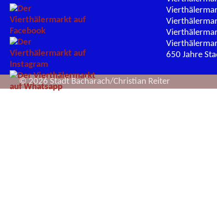
Vierthälerma
Vierthälerma
Vierthälerma
Vierthälerma
650 Jahre St
© 2026 Stadt Bacharach/Christian Reiter