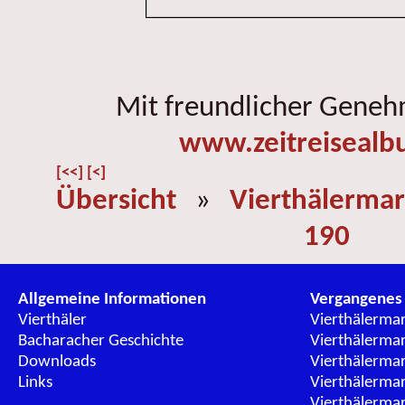
Mit freundlicher Gene
www.zeitreisealb
[<<]
[<]
Übersicht
»
Vierthälermar
190
Allgemeine Informationen
Vergangenes
Vierthäler
Vierthälerma
Bacharacher Geschichte
Vierthälerma
Downloads
Vierthälerma
Links
Vierthälerma
Vierthälerma