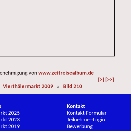
 Genehmigung von
www.zeitreisealbum.de
[>]
[>>]
»
Vierthälermarkt 2009
»
Bild 210
s
Kontakt
arkt 2025
Kontakt-Formular
arkt 2023
Teilnehmer-Login
arkt 2019
Bewerbung