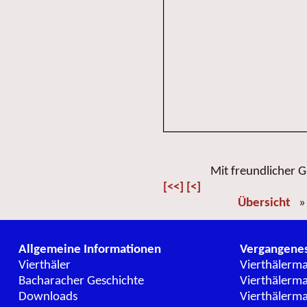
Mit freundlicher
[<<]
[<]
Übersicht
Allgemeine Informationen
Vergangene
Vierthäler
Vierthälerm
Bacharacher Geschichte
Vierthälerm
Downloads
Vierthälerm