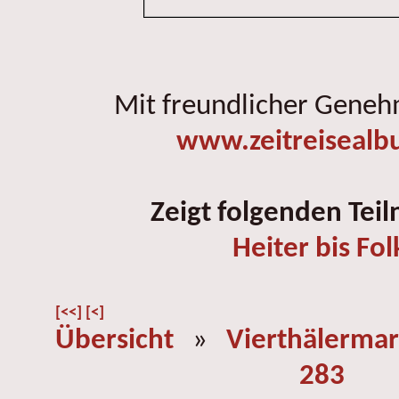
Mit freundlicher Gene
www.zeitreisealb
Zeigt folgenden Tei
Heiter bis Fol
[<<]
[<]
Übersicht
»
Vierthälermar
283