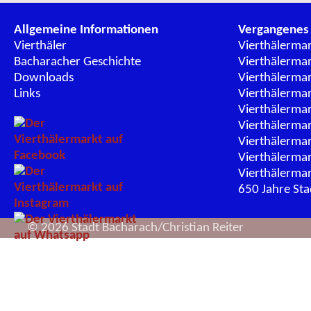
Allgemeine Informationen
Vergangenes
Vierthäler
Vierthälerma
Bacharacher Geschichte
Vierthälerma
Downloads
Vierthälerma
Links
Vierthälerma
Vierthälerma
Vierthälerma
Vierthälerma
Vierthälerma
Vierthälerma
650 Jahre St
© 2026 Stadt Bacharach/Christian Reiter