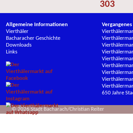
303
Allgemeine Informationen
Vergangenes
Vierthäler
Vierthälerma
Bacharacher Geschichte
Vierthälerma
Downloads
Vierthälerma
Links
Vierthälerma
Vierthälerma
Vierthälerma
Vierthälerma
Vierthälerma
Vierthälerma
650 Jahre St
© 2026 Stadt Bacharach/Christian Reiter