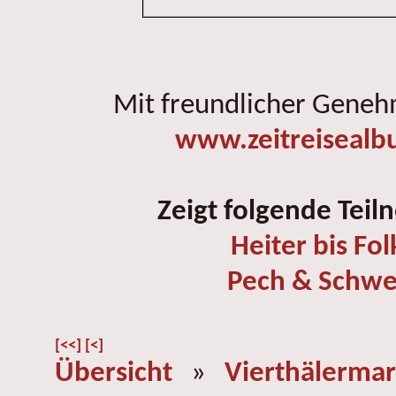
Mit freundlicher Gene
www.zeitreisealb
Zeigt folgende Teil
Heiter bis Fol
Pech & Schwe
[<<]
[<]
Übersicht
»
Vierthälermar