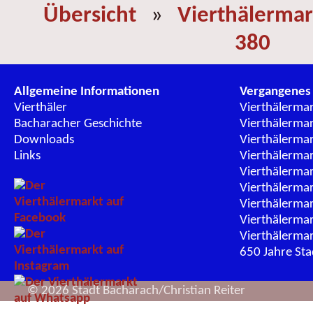
Übersicht
»
Vierthälermar
380
Allgemeine Informationen
Vergangenes
Vierthäler
Vierthälerma
Bacharacher Geschichte
Vierthälerma
Downloads
Vierthälerma
Links
Vierthälerma
Vierthälerma
Vierthälerma
Vierthälerma
Vierthälerma
Vierthälerma
650 Jahre St
© 2026 Stadt Bacharach/Christian Reiter