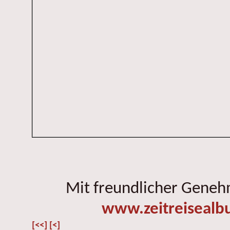
Mit freundlicher Gene
www.zeitreisealb
[<<]
[<]