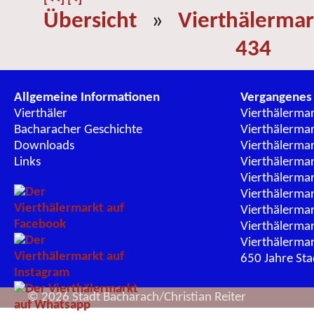
Übersicht
»
Vierthälermar
434
Allgemeine Informationen
Vergangenes
Vierthäler
Vierthälerma
Bacharacher Geschichte
Vierthälerma
Downloads
Vierthälerma
Links
Vierthälerma
Vierthälerma
Vierthälerma
Vierthälerma
Vierthälerma
Vierthälerma
650 Jahre St
© 2026 Stadt Bacharach/Christian Reiter