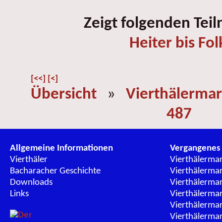
Zeigt folgenden Tei
Heiter bis Fol
[<<]
[<]
Übersicht
»
Vierthälermar
487
Allgemeine Informationen
Vergangenes
Vierthäler
Vierthälerma
Bacharacher Geschichte
Vierthälerma
Downloads
Vierthälerma
Links
Vierthälerma
Vierthälerma
Vierthälerma