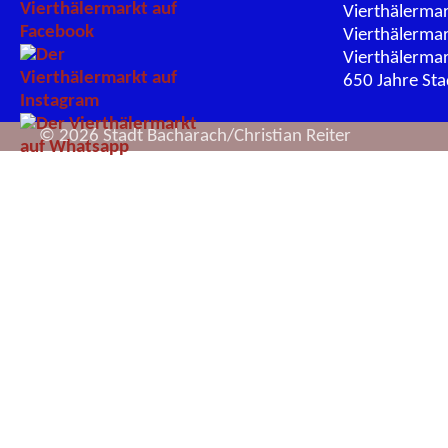
Vierthälerma
Vierthälerma
Vierthälerma
650 Jahre St
© 2026 Stadt Bacharach/Christian Reiter