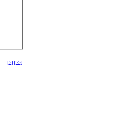
[>]
[>>]