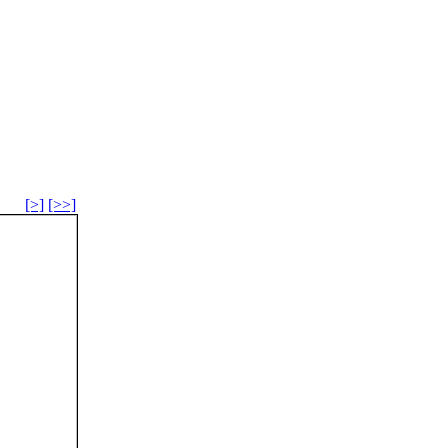
[>]
[>>]