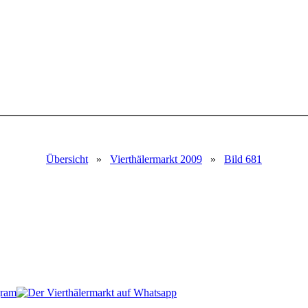
Übersicht
»
Vierthälermarkt 2009
»
Bild 681