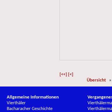
[<<]
[<]
Übersicht
Allgemeine Informationen
Vergangene
Vierthäler
Vierthälerm
Bacharacher Geschichte
Vierthälerm