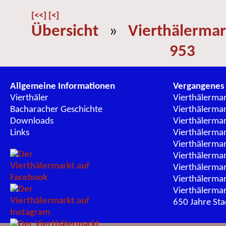
[<<]
[<]
Übersicht
»
Vierthälermar
953
Allgemeine Informationen
Vergangenes
Vierthäler
Vierthälerma
Bacharacher Geschichte
Vierthälerma
Downloads
Vierthälerma
Links
Vierthälerma
Vierthälerma
Vierthälerma
Vierthälerma
Vierthälerma
Vierthälerma
650 Jahre St