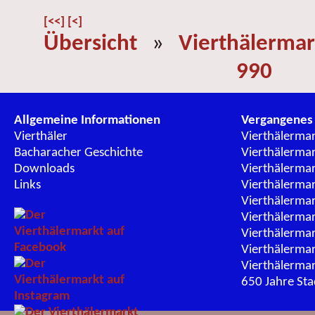
[<<]
[<]
Übersicht
»
Vierthälermar
990
Allgemeine Informationen
Vergangenes
Vierthäler
Vierthälerma
Bacharacher Geschichte
Vierthälerma
Downloads
Vierthälerma
Links
Vierthälerma
Vierthälerma
Vierthälerma
Vierthälerma
Vierthälerma
Vierthälerma
650 Jahre St