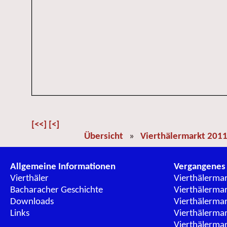
[<<]
[<]
Übersicht
»
Vierthälermarkt 201
Allgemeine Informationen
Vergangenes
Vierthäler
Vierthälerma
Bacharacher Geschichte
Vierthälerma
Downloads
Vierthälerma
Links
Vierthälerma
Vierthälerma