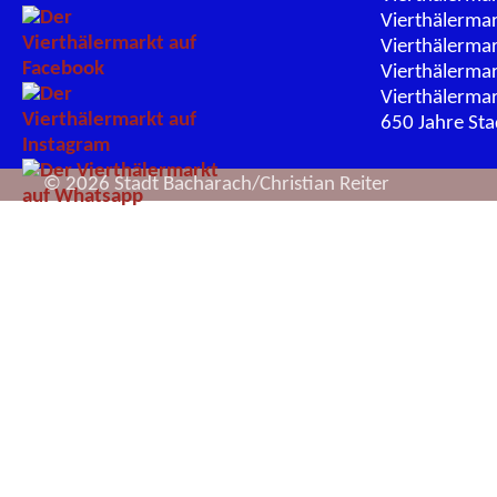
Vierthälerma
Vierthälerma
Vierthälerma
Vierthälerma
650 Jahre St
© 2026 Stadt Bacharach/Christian Reiter