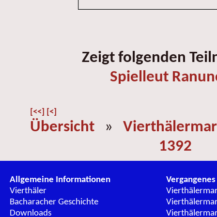
Zeigt folgenden Tei
Spielleut Ranun
[<<]
[<]
Übersicht
»
Vierthälermar
1392
Allgemeine Informationen
Vergangenes
Vierthäler
Vierthälerma
Bacharacher Geschichte
Vierthälerma
Downloads
Vierthälerma