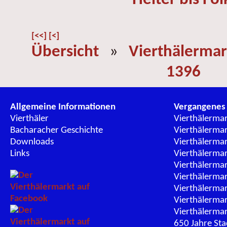
[<<]
[<]
Übersicht
»
Vierthälermar
1396
Allgemeine Informationen
Vergangenes
Vierthäler
Vierthälerma
Bacharacher Geschichte
Vierthälerma
Downloads
Vierthälerma
Links
Vierthälerma
Vierthälerma
Vierthälerma
Vierthälerma
Vierthälerma
Vierthälerma
650 Jahre St