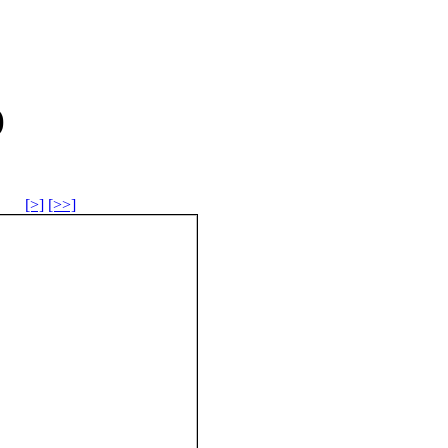
)
[>]
[>>]