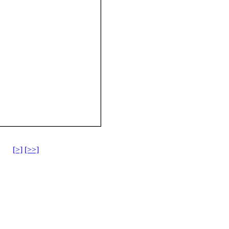
[>]
[>>]