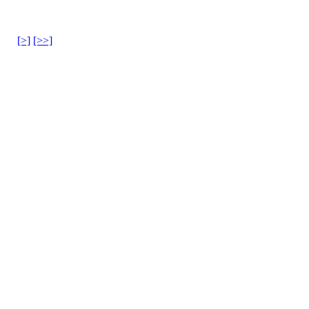
[>]
[>>]