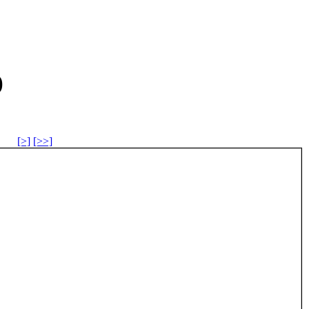
)
[>]
[>>]