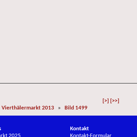
[>]
[>>]
»
Vierthälermarkt 2013
»
Bild 1499
s
Kontakt
arkt 2025
Kontakt-Formular