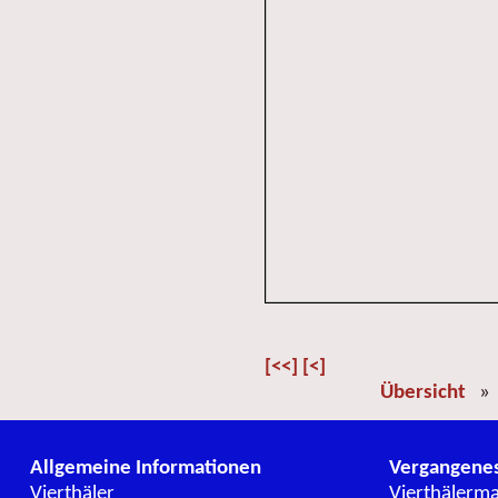
[<<]
[<]
Übersicht
Allgemeine Informationen
Vergangene
Vierthäler
Vierthälerm