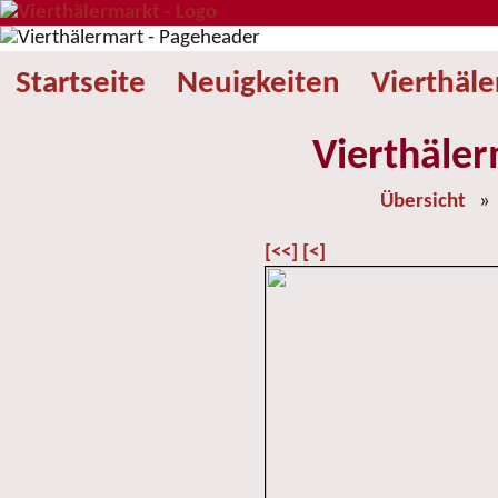
Startseite
Neuigkeiten
Vierthäl
Vierthäler
Übersicht
[<<]
[<]