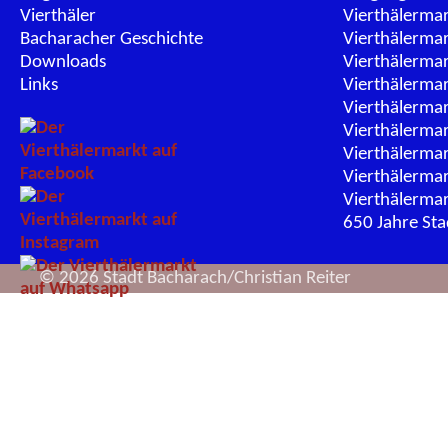
Vierthäler
Vierthälerma
Bacharacher Geschichte
Vierthälerma
Downloads
Vierthälerma
Links
Vierthälerma
Vierthälerma
Vierthälerma
Vierthälerma
Vierthälerma
Vierthälerma
650 Jahre St
© 2026 Stadt Bacharach/Christian Reiter