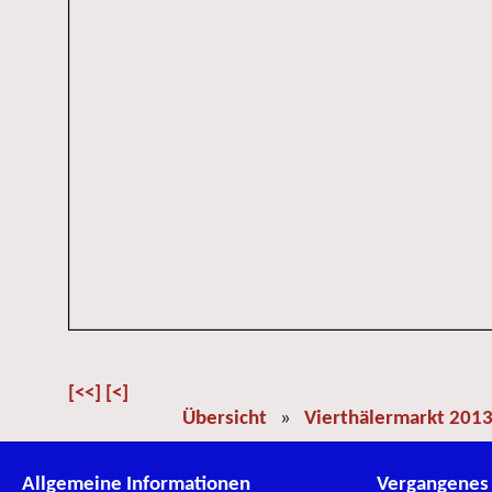
[<<]
[<]
Übersicht
»
Vierthälermarkt 201
Allgemeine Informationen
Vergangenes