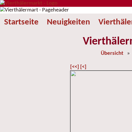
Startseite
Neuigkeiten
Vierthäl
Vierthäler
Übersicht
[<<]
[<]