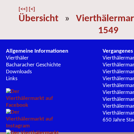
[<<]
[<]
Übersicht
»
Vierthälermar
1549
Allgemeine Informationen
Vergangenes
Vierthäler
Vierthälerma
Bacharacher Geschichte
Vierthälerma
Downloads
Vierthälerma
Links
Vierthälerma
Vierthälerma
Vierthälerma
Vierthälerma
Vierthälerma
Vierthälerma
650 Jahre St