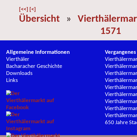
[<<]
[<]
Übersicht
»
Vierthälermar
1571
Allgemeine Informationen
Vergangenes
Vierthäler
Vierthälerma
Bacharacher Geschichte
Vierthälerma
Downloads
Vierthälerma
Links
Vierthälerma
Vierthälerma
Vierthälerma
Vierthälerma
Vierthälerma
Vierthälerma
650 Jahre St