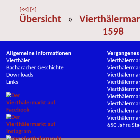
[<<]
[<]
Übersicht
»
Vierthälermar
1598
Allgemeine Informationen
Vergangenes
Vierthäler
Vierthälerma
Bacharacher Geschichte
Vierthälerma
Downloads
Vierthälerma
Links
Vierthälerma
Vierthälerma
Vierthälerma
Vierthälerma
Vierthälerma
Vierthälerma
650 Jahre St