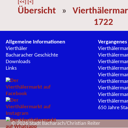
[<<]
[<]
Übersicht
»
Vierthälermar
1722
Allgemeine Informationen
Vergangenes
Vierthäler
Vierthälerma
Bacharacher Geschichte
Vierthälerma
Downloads
Vierthälerma
Links
Vierthälerma
Vierthälerma
Vierthälerma
Vierthälerma
Vierthälerma
Vierthälerma
650 Jahre St
© 2026 Stadt Bacharach/Christian Reiter