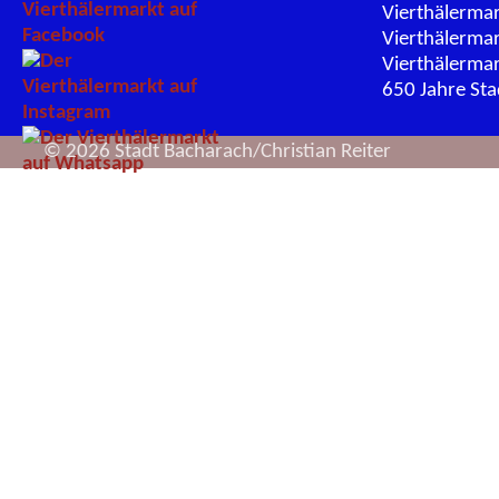
Vierthälerma
Vierthälerma
Vierthälerma
650 Jahre St
© 2026 Stadt Bacharach/Christian Reiter