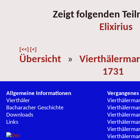
Zeigt folgenden Tei
Elixirius
[<<]
[<]
Übersicht
»
Vierthälermar
1731
Allgemeine Informationen
Vergangenes
Vierthäler
Vierthälerma
Bacharacher Geschichte
Vierthälerma
Downloads
Vierthälerma
Links
Vierthälerma
Vierthälerma
Vierthälerma