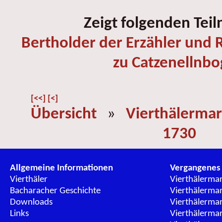
Zeigt folgenden Tei
Bertholder der Erzähler und R
zu Catzenellnb
[<<]
[<]
Übersicht
»
Vierthälermar
1730
Allgemeine Informationen
Vergangenes
Vierthäler
Vierthälerma
Bacharacher Geschichte
Vierthälerma
Downloads
Vierthälerma
Links
Vierthälerma