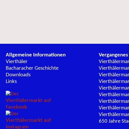
Allgemeine Informationen
Vergangenes
Vierthäler
Vierthälerma
Bacharacher Geschichte
Vierthälerma
Downloads
Vierthälerma
Links
Vierthälerma
Vierthälerma
Vierthälerma
Vierthälerma
Vierthälerma
Vierthälerma
650 Jahre St