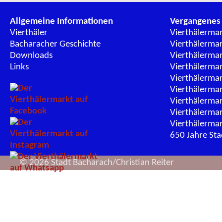
Allgemeine Informationen
Vergangenes
Vierthäler
Vierthälerma
Bacharacher Geschichte
Vierthälerma
Downloads
Vierthälerma
Links
Vierthälerma
Vierthälerma
Vierthälerma
Vierthälerma
Vierthälerma
Vierthälerma
650 Jahre St
© 2026 Stadt Bacharach/Christian Reiter