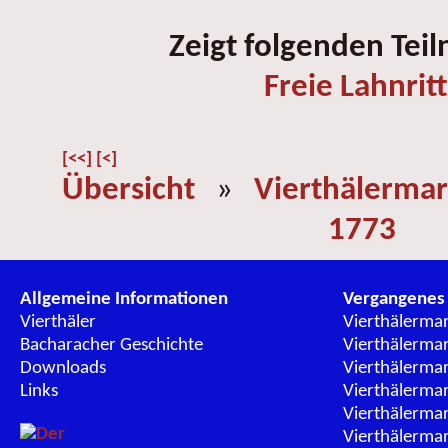
Zeigt folgenden Tei
Freie Lahnrit
[<<]
[<]
Übersicht
»
Vierthälermar
1773
Allgemeine Informationen
Vergangenes
Vierthäler
Vierthälerma
Bacharacher Geschichte
Vierthälerma
Downloads
Vierthälerma
Links
Vierthälerma
Vierthälerma
Vierthälerma