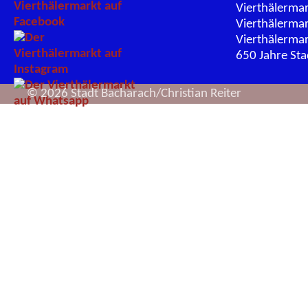
Vierthälerma
Vierthälerma
Vierthälerma
650 Jahre St
© 2026 Stadt Bacharach/Christian Reiter