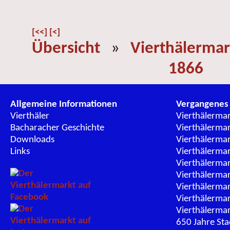
[<<]
[<]
Übersicht
»
Vierthälermar
1866
Allgemeine Informationen
Vergangenes
Vierthäler
Vierthälerma
Bacharacher Geschichte
Vierthälerma
Downloads
Vierthälerma
Links
Vierthälerma
Vierthälerma
Vierthälerma
Vierthälerma
Vierthälerma
Vierthälerma
650 Jahre St