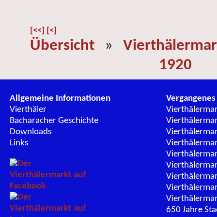
[<<]
[<]
Übersicht
»
Vierthälermar
1920
Allgemeine Informationen
Vergangenes
Vierthäler
Vierthälerma
Bacharacher Geschichte
Vierthälerma
Downloads
Vierthälerma
Links
Vierthälerma
Vierthälerma
Vierthälerma
Vierthälerma
Vierthälerma
Vierthälerma
650 Jahre St