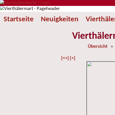
Startseite
Neuigkeiten
Vierthäl
Vierthäler
Übersicht
[<<]
[<]