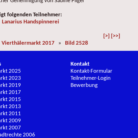
icher Genehmigung von Sabine Pilger
igt folgenden Teilnehmer:
Lanarius Handspinnerei
[>]
[>>]
»
Vierthälermarkt 2017
»
Bild 2528
s
Kontakt
arkt 2025
Kontakt-Formular
arkt 2023
Teilnehmer-Login
arkt 2019
Bewerbung
arkt 2017
arkt 2015
arkt 2013
arkt 2011
arkt 2009
arkt 2007
adtrechte 2006