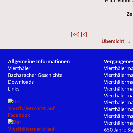
Mit freundl
Ze
[<<]
[<]
Übersicht
Allgemeine Informationen
Vergangene
Vierthäler
Vierthälerm
Bacharacher Geschichte
Vierthälerm
Downloads
Vierthälerm
Links
Vierthälerm
Vierthälerm
Vierthälerm
Vierthälerm
Vierthälerm
Vierthälerm
650 Jahre St