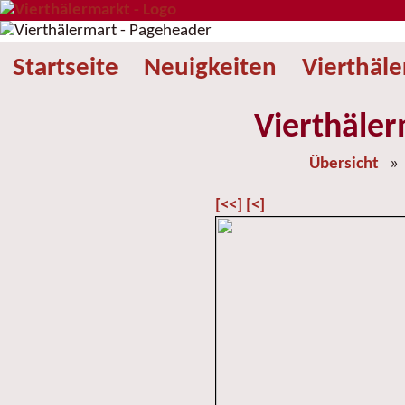
Startseite
Neuigkeiten
Vierthäl
Vierthäler
Übersicht
[<<]
[<]