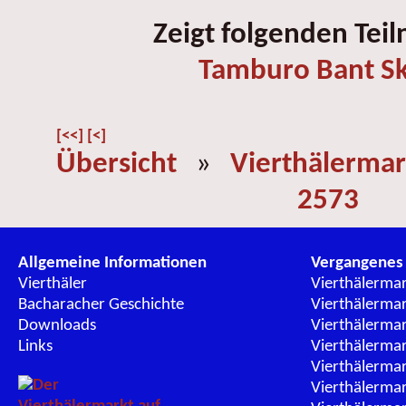
Zeigt folgenden Tei
Tamburo Bant Sk
[<<]
[<]
Übersicht
»
Vierthälermar
2573
Allgemeine Informationen
Vergangenes
Vierthäler
Vierthälerma
Bacharacher Geschichte
Vierthälerma
Downloads
Vierthälerma
Links
Vierthälerma
Vierthälerma
Vierthälerma