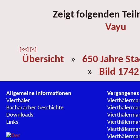
Zeigt folgenden Tei
Vayu
[<<]
[<]
Übersicht
»
650 Jahre St
»
Bild 1742
Allgemeine Informationen
Vergangenes
Vierthäler
Vierthälerma
Bacharacher Geschichte
Vierthälerma
Downloads
Vierthälerma
Links
Vierthälerma
Vierthälerma
Vierthälerma