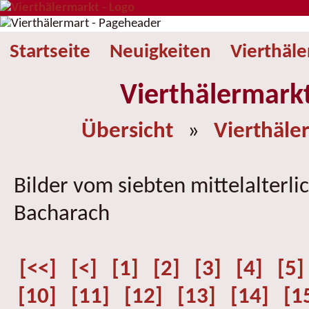
Startseite
Neuigkeiten
Vierthäl
Vierthälermark
Übersicht
»
Vierthäle
Bilder vom siebten mittelalterli
Bacharach
[<<]
[<]
[1]
[2]
[3]
[4]
[5]
[10]
[11]
[12]
[13]
[14]
[1