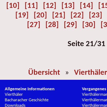
[10]
[11]
[12]
[13]
[14]
[1
[19]
[20]
[21]
[22]
[23]
[27]
[28]
[29]
[30]
[
Seite 21/31
Übersicht
»
Vierthäle
Allgemeine Informationen
Vergangenes
Vierthäler
Vierthälerma
Bacharacher Geschichte
Vierthälerma
Downloads
Vierthälerma