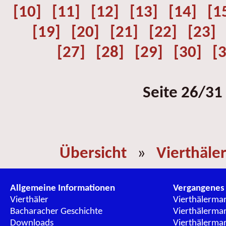
[10]
[11]
[12]
[13]
[14]
[1
[19]
[20]
[21]
[22]
[23]
[27]
[28]
[29]
[30]
[
Seite 26/31
Übersicht
»
Vierthäle
Allgemeine Informationen
Vergangenes
Vierthäler
Vierthälerma
Bacharacher Geschichte
Vierthälerma
Downloads
Vierthälerma