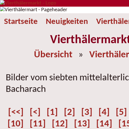
Startseite
Neuigkeiten
Vierthäl
Vierthälermark
Übersicht
»
Vierthäle
Bilder vom siebten mittelalterli
Bacharach
[<<]
[<]
[1]
[2]
[3]
[4]
[5]
[10]
[11]
[12]
[13]
[14]
[1