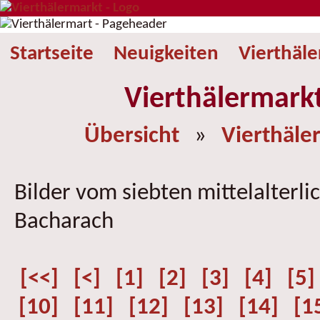
Startseite
Neuigkeiten
Vierthäl
Vierthälermark
Übersicht
»
Vierthäle
Bilder vom siebten mittelalterli
Bacharach
[<<]
[<]
[1]
[2]
[3]
[4]
[5]
[10]
[11]
[12]
[13]
[14]
[1