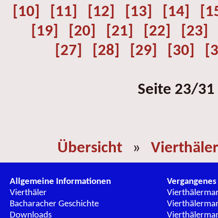
[10]
[11]
[12]
[13]
[14]
[1
[19]
[20]
[21]
[22]
[23]
[27]
[28]
[29]
[30]
[
Seite 23/31
Übersicht
»
Vierthäle
Allgemeine Informationen
Vergangenes
Vierthäler
Vierthälerma
Bacharacher Geschichte
Vierthälerma
Downloads
Vierthälerma