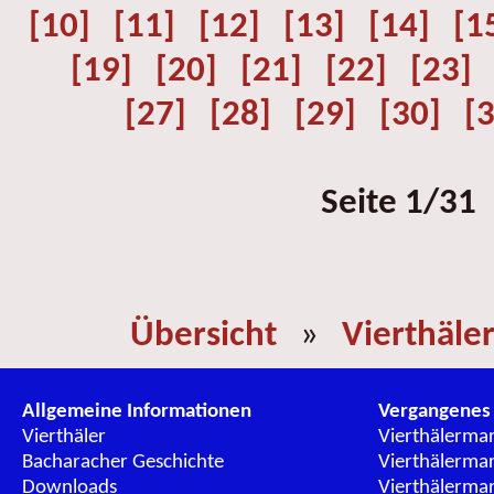
[10]
[11]
[12]
[13]
[14]
[1
[19]
[20]
[21]
[22]
[23]
[27]
[28]
[29]
[30]
[
Seite 1/31
Übersicht
»
Vierthäle
Allgemeine Informationen
Vergangenes
Vierthäler
Vierthälerma
Bacharacher Geschichte
Vierthälerma
Downloads
Vierthälerma