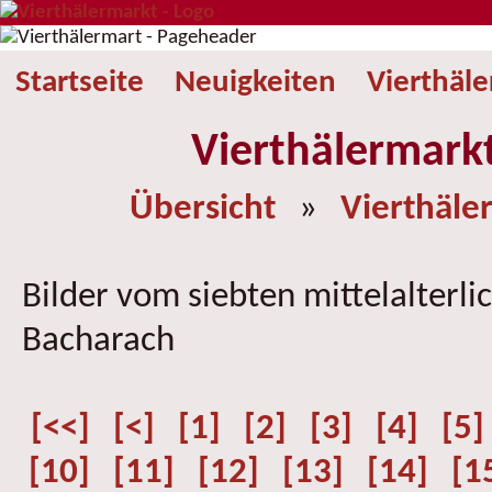
Startseite
Neuigkeiten
Vierthäl
Vierthälermark
Übersicht
»
Vierthäle
Bilder vom siebten mittelalterli
Bacharach
[<<]
[<]
[1]
[2]
[3]
[4]
[5]
[10]
[11]
[12]
[13]
[14]
[1